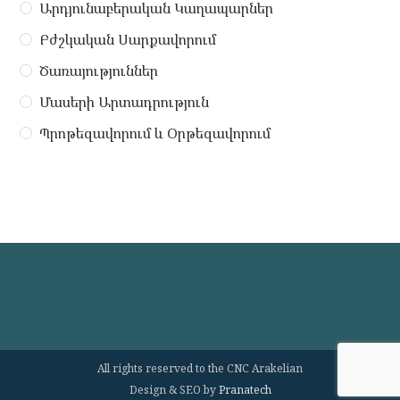
Արդյունաբերական Կաղապարներ
Բժշկական Սարքավորում
Ծառայություններ
Մասերի Արտադրություն
Պրոթեզավորում ԵՒ Օրթեզավորում
All rights reserved to the CNC Arakelian
Design & SEO by
Pranatech