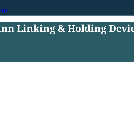
enu
ann Linking & Holding Devi