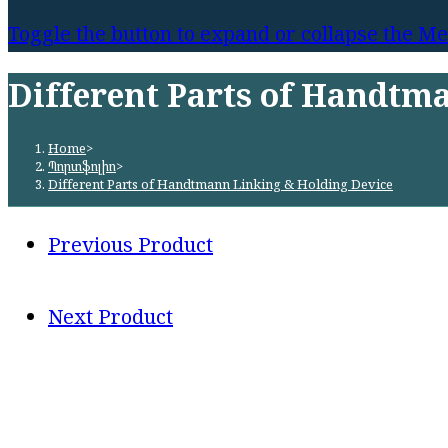
Toggle the button to expand or collapse the M
Different Parts of Handtm
Home
>
Պորտֆոլիո
>
Different Parts of Handtmann Linking & Holding Device
Previous Product
Next Product